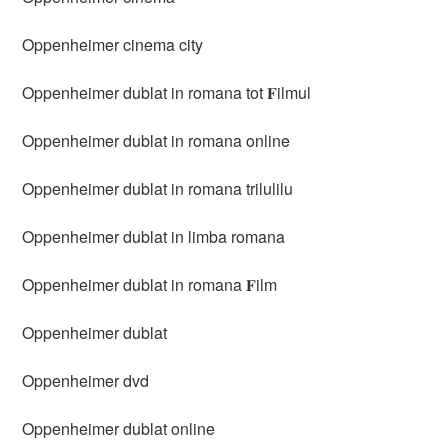
Oppenheimer cinema city
Oppenheimer dublat in romana tot 𝐅ilmul
Oppenheimer dublat in romana online
Oppenheimer dublat in romana trilulilu
Oppenheimer dublat in limba romana
Oppenheimer dublat in romana 𝐅ilm
Oppenheimer dublat
Oppenheimer dvd
Oppenheimer dublat online