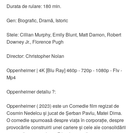
Durata de rulare: 180 min.
Gen: Biografic, Dramă, Istoric
Stele: Cillian Murphy, Emily Blunt, Matt Damon, Robert
Downey Jr., Florence Pugh
Director: Christopher Nolan
Oppenheimer | 4K [Blu Ray] 460p - 720p - 1080p - Flv -
Mp4
Oppenheimer detaliu ?:
Oppenheimer ( 2023) este un Comedie film regizat de
Cosmin Nedelcu și jucat de Șerban Pavlu, Matei Dima.
O comedie spumoasă despre viața în corporație, despre
provocările construirii unei cariere și cele ale consolidării