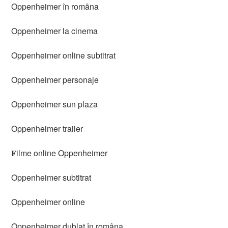
Oppenheimer în româna
Oppenheimer la cinema
Oppenheimer online subtitrat
Oppenheimer personaje
Oppenheimer sun plaza
Oppenheimer trailer
𝐅ilme online Oppenheimer
Oppenheimer subtitrat
Oppenheimer online
Oppenheimer dublat în româna