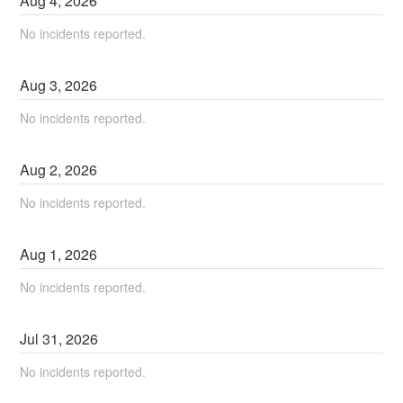
Aug
4
,
2026
No incidents reported.
Aug
3
,
2026
No incidents reported.
Aug
2
,
2026
No incidents reported.
Aug
1
,
2026
No incidents reported.
Jul
31
,
2026
No incidents reported.